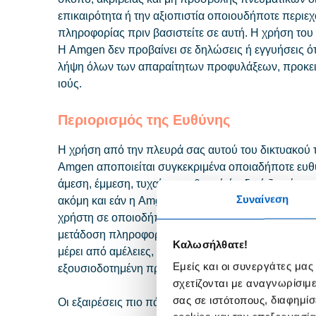
επικαιρότητα ή την αξιοπιστία οποιουδήποτε περιε
πληροφορίας πριν βασιστείτε σε αυτή. Η χρήση του 
Η Amgen δεν προβαίνει σε δηλώσεις ή εγγυήσεις ότ
λήψη όλων των απαραίτητων προφυλάξεων, προκειμέ
ιούς.
Περιορισμός της Ευθύνης
Η χρήση από την πλευρά σας αυτού του δικτυακού τ
Amgen αποποιείται συγκεκριμένα οποιαδήποτε ευθύνη
άμεση, έμμεση, τυχαία, αποθετική ή ειδική ζημιά π
Συναίνεση
ακόμη και εάν η Amgen έχει ενημερωθεί για την πι
χρήστη σε οποιοδήποτε περιεχόμενο έχει ληφθεί μ
μετάδοση πληροφοριών προς και από τον χρήστη, δια
Καλωσήλθατε!
μέρει από αμέλειες, ανωτέρα βία, πολεμική σύρραξ
Εμείς και οι συνεργάτες μας
εξουσιοδοτημένη πρόσβαση στον δικτυακό τόπου ή
σχετίζονται με αναγνωρίσιμ
σας σε ιστότοπους, διαφημίσ
Οι εξαιρέσεις πιο πάνω μπορεί να μην ισχύουν σε