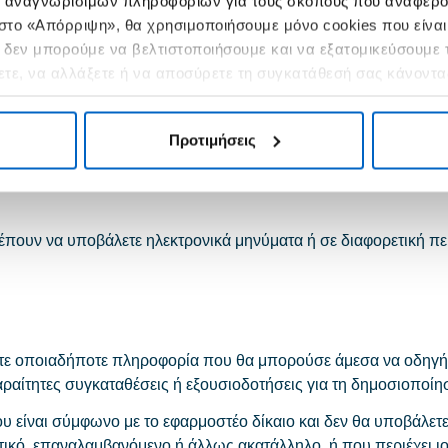
ία αναγνωρίσιμων πληροφοριών για τους σκοπούς που αναφέρ
στο «Απόρριψη», θα χρησιμοποιήσουμε μόνο cookies που είναι
αι δεν μπορούμε να βελτιστοποιήσουμε και να εξατομικεύσουμε
ετε, να αλλάξετε ή να αποσύρετε τη συγκατάθεσή σας κάνοντα
όρους ή εάν κάνετε κακή χρήση αυτού του δικτυακού τόπου, συ
 σελίδας.
ε την Amgen, τα στελέχη, τους διευθυντές, τους εργαζόμενους,
ων δαπανών και των αμοιβών των δικηγόρων, που προκύπτουν 
Προτιμήσεις
ρέπουν να υποβάλετε ηλεκτρονικά μηνύματα ή σε διαφορετική π
άλετε οποιαδήποτε πληροφορία που θα μπορούσε άμεσα να οδηγ
παραίτητες συγκαταθέσεις ή εξουσιοδοτήσεις για τη δημοσιοποίη
υ είναι σύμφωνο με το εφαρμοστέο δίκαιο και δεν θα υποβάλετε
τικό, επαναλαμβανόμενο ή άλλως ακατάλληλο, ή που περιέχει ιο