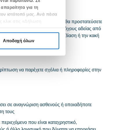
ονται παραπάνω. Σε
 απαραίτητα για τη
 τον ιστότοπό μας. Ανά πάσα
ς κλικ στις «Δήλωση
μφωνείτε ότι θα αποζημιώσετε, θα προστατεύσετε
 τους εντολοδόχους και τους κατόχους αδείας από
από ή σχετίζονται με την παραβίαση ή την κακή
Αποδοχή όλων
ερίπτωση να παρέχετε σχόλια ή πληροφορίες στην
ήσει σε αναγνώριση ασθενούς ή οποιαδήποτε
ση τους
 περιεχόμενο που είναι καταχρηστικό,
ύς ή άλλο λογισμικό που δύναται να επηρεάσει