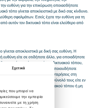
τε την ευθύνη για την επικύρωση οποιασδήποτε
ακό τόπο γίνεται αποκλειστικά με δικό σας κίνδυνο.
εύθερη σφαλμάτων. Εσείς έχετε την ευθύνη για τη
από αυτόν τον δικτυακό τόπο είναι ελεύθερο από
 γίνεται αποκλειστικά με δική σας ευθύνη. Η
ή ευθύνη είτε σε οτιδήποτε άλλο, για οποιαδήποτε
όσβαση σε ή τη χρήση αυτού του δικτυακού τόπου,
Σχετικά
όχι περιοριστικά, της στήριξης οποιουδήποτε
 με λάθη ή παραλείψεις ή καθυστερήσεις στη
ή ιούς, είτε προκλήθηκαν στο σύνολό τους είτε εν
ς, κλοπή ή καταστροφή του δικτυακού τόπου ή μη
ογίες που μπορεί να
ομικεύσουμε την εμπειρία
συναινείτε με τη χρήση
μένων υπονοούμενων εγγυήσεων.