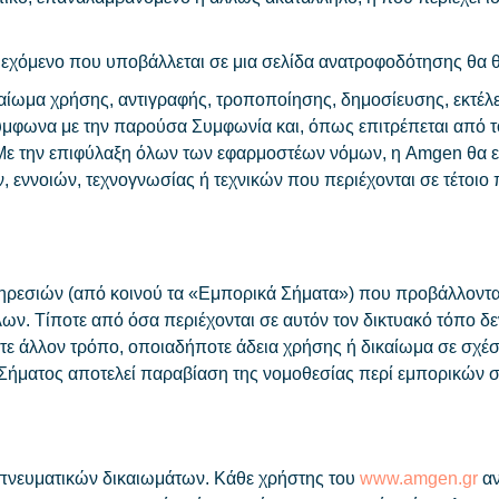
εριεχόμενο που υποβάλλεται σε μια σελίδα ανατροφοδότησης θα θ
αίωμα χρήσης, αντιγραφής, τροποποίησης, δημοσίευσης, εκτέλ
φωνα με την παρούσα Συμφωνία και, όπως επιτρέπεται από το 
. Με την επιφύλαξη όλων των εφαρμοστέων νόμων, η Amgen θα εί
εννοιών, τεχνογνωσίας ή τεχνικών που περιέχονται σε τέτοιο 
ηρεσιών (από κοινού τα «Εμπορικά Σήματα») που προβάλλονται σ
ν. Τίποτε από όσα περιέχονται σε αυτόν τον δικτυακό τόπο δεν
οτε άλλον τρόπο, οποιαδήποτε άδεια χρήσης ή δικαίωμα σε σχέ
ήματος αποτελεί παραβίαση της νομοθεσίας περί εμπορικών σ
 πνευματικών δικαιωμάτων. Κάθε χρήστης του
www.amgen.gr
αν