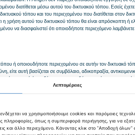
χομένου διατίθεται μέσω αυτού του δικτυακού τόπου. Εσείς έχε
δικτυακού τόπου και του περιεχομένου που διατίθεται στον δικτυ
ι η χρήση αυτού του δικτυακού τόπου θα είναι απρόσκοπτη ή ελ
νου να διασφαλιστεί ότι οποιοδήποτε περιεχόμενο λαμβάνετε 
όπου ή οποιουδήποτε περιεχομένου σε αυτήν τον δικτυακό τόπο
, είτε αυτή βασίζεται σε συμβόλαιο, αδικοπραξία, αντικειμενικ
ου εγείρεται από ή συνδέεται με οποιονδήποτε τρόπο με την πρ
Λεπτομέρειες
θανότητα ύπαρξης τέτοιων ζημιών, συμπεριλαμβανομένων, αλλά 
έσω της χρήσης του δικτυακού τόπου ή προκύπτει σε συνδυασμό
κοπές στις τηλεπικοινωνιακές συνδέσεις με τον δικτυακό τόπο 
η, τρομοκρατική ενέργεια, αποτυχία τηλεπικοινωνιακής σύνδεση
 ενδέχεται να χρησιμοποιήσουμε cookies και παρόμοιες τεχνολ
 σχετιζόμενες πληροφορίες ή προγράμματα.
ες πληροφορίες, όπως η συμπεριφορά περιήγησης, για να εξατ
εις και άλλο περιεχόμενο. Κάνοντας κλικ στο "Αποδοχή όλων" 
 περιοχές δικαιοδοσίας που δεν επιτρέπουν την εξαίρεση ορισ