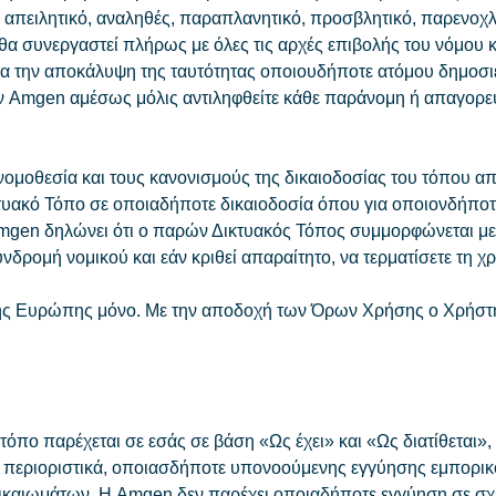
απειλητικό, αναληθές, παραπλανητικό, προσβλητικό, παρενοχλη
α συνεργαστεί πλήρως με όλες τις αρχές επιβολής του νόμου
ια την αποκάλυψη της ταυτότητας οποιουδήποτε ατόμου δημοσιεύ
την Amgen αμέσως μόλις αντιληφθείτε κάθε παράνομη ή απαγορ
νομοθεσία και τους κανονισμούς της δικαιοδοσίας του τόπου 
τυακό Τόπο σε οποιαδήποτε δικαιοδοσία όπου για οποιονδήποτ
mgen δηλώνει ότι ο παρών Δικτυακός Τόπος συμμορφώνεται με 
υνδρομή νομικού και εάν κριθεί απαραίτητο, να τερματίσετε τη
της Ευρώπης μόνο. Με την αποδοχή των Όρων Χρήσης ο Χρήστης
τόπο παρέχεται σε εσάς σε βάση «Ως έχει» και «Ως διατίθεται»
 περιοριστικά, οποιασδήποτε υπονοούμενης εγγύησης εμπορικό
ικαιωμάτων. Η Amgen δεν παρέχει οποιαδήποτε εγγύηση σε σχέσ