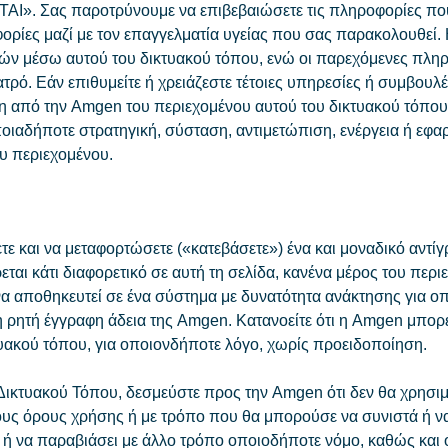
ΑΙ». Σας παροτρύνουμε να επιβεβαιώσετε τις πληροφορίες που 
φορίες μαζί με τον επαγγελματία υγείας που σας παρακολουθεί.
ν μέσω αυτού του δικτυακού τόπου, ενώ οι παρεχόμενες πληρ
ατρό. Εάν επιθυμείτε ή χρειάζεστε τέτοιες υπηρεσίες ή συμβουλ
ευση από την Amgen του περιεχομένου αυτού του δικτυακού τό
ποιαδήποτε στρατηγική, σύσταση, αντιμετώπιση, ενέργεια ή εφ
υ περιεχομένου.
ε και να μεταφορτώσετε («κατεβάσετε») ένα και μοναδικό αντί
ται κάτι διαφορετικό σε αυτή τη σελίδα, κανένα μέρος του περι
 να αποθηκευτεί σε ένα σύστημα με δυνατότητα ανάκτησης για ο
ρητή έγγραφη άδεια της Amgen. Κατανοείτε ότι η Amgen μπορεί 
υακού τόπου, για οποιονδήποτε λόγο, χωρίς προειδοποίηση.
Δικτυακού Τόπου, δεσμεύστε προς την Amgen ότι δεν θα χρησι
ους όρους χρήσης ή με τρόπο που θα μπορούσε να συνιστά ή 
η ή να παραβιάσει με άλλο τρόπο οποιοδήποτε νόμο, καθώς και ό