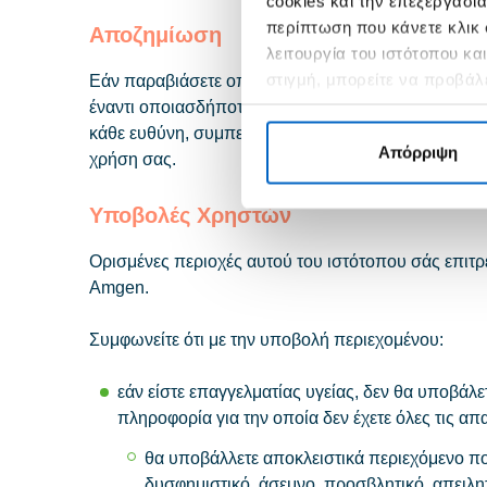
cookies και την επεξεργασ
περίπτωση που κάνετε κλικ 
Αποζημίωση
λειτουργία του ιστότοπου κ
στιγμή, μπορείτε να προβάλ
Εάν παραβιάσετε οποιονδήποτε από τους παρόντες 
Cookie» στο υποσέλιδο κάθε
έναντι οποιασδήποτε δίωξης και δεν θα κατηγορήσετ
κάθε ευθύνη, συμπεριλαμβανομένων του κόστους, τ
Απόρριψη
χρήση σας.
Υποβολές Χρηστών
Ορισμένες περιοχές αυτού του ιστότοπου σάς επιτ
Amgen.
Συμφωνείτε ότι με την υποβολή περιεχομένου:
εάν είστε επαγγελματίας υγείας, δεν θα υποβ
πληροφορία για την οποία δεν έχετε όλες τις α
θα υποβάλλετε αποκλειστικά περιεχόμενο πο
δυσφημιστικό, άσεμνο, προσβλητικό, απειλη