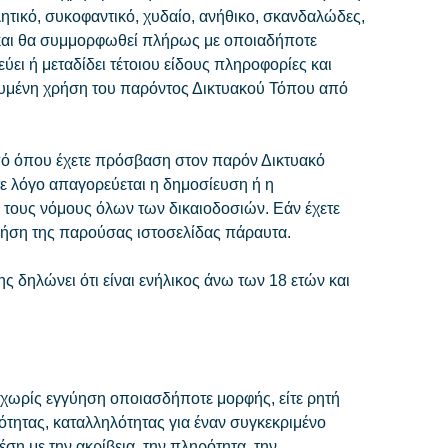
τικό, συκοφαντικό, χυδαίο, ανήθικο, σκανδαλώδες,
 και θα συμμορφωθεί πλήρως με οποιαδήποτε
ει ή μεταδίδει τέτοιου είδους πληροφορίες και
ευμένη χρήση του παρόντος Δικτυακού Τόπου από
από όπου έχετε πρόσβαση στον παρόν Δικτυακό
ε λόγο απαγορεύεται η δημοσίευση ή η
τους νόμους όλων των δικαιοδοσιών. Εάν έχετε
 χρήση της παρούσας ιστοσελίδας πάραυτα.
 δηλώνει ότι είναι ενήλικος άνω των 18 ετών και
, χωρίς εγγύηση οποιασδήποτε μορφής, είτε ρητή
τητας, καταλληλότητας για έναν συγκεκριμένο
η με την ακρίβεια, την πληρότητα, την