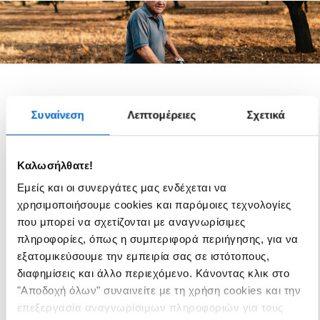
Συναίνεση
Λεπτομέρειες
Σχετικά
Πώς νιώθω τώρα; Για να πω
Πώς νιώθω
την αλήθεια, λίγο
τώρα
Καλωσήλθατε!
μπερδεμένος.
Εμείς και οι συνεργάτες μας ενδέχεται να
Μου αρέσει που συνεχίζω να βλέπω τους
χρησιμοποιήσουμε cookies και παρόμοιες τεχνολογίες
παλιούς μου φίλους, ενώ έχω κάνει και
που μπορεί να σχετίζονται με αναγνωρίσιμες
πολλούς καινούριους. Επίσης,
πληροφορίες, όπως η συμπεριφορά περιήγησης, για να
απολαμβάνω τη ζωή και όλα όσα
εξατομικεύσουμε την εμπειρία σας σε ιστότοπους,
προσφέρει. Ωστόσο, φοβάμαι μην πέσω
διαφημίσεις και άλλο περιεχόμενο. Κάνοντας κλικ στο
και νιώθω ότι έχω γίνει πολύ πιο
"Αποδοχή όλων" συναινείτε με τη χρήση cookies και την
προσεκτικός από ό,τι παλιότερα.
επεξεργασία αναγνωρίσιμων πληροφοριών για τους