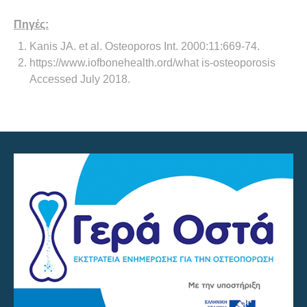
Πηγές:
Kanis JA. et al. Osteoporos Int. 2000:11:669-74.
https://www.iofbonehealth.ord/what is-osteoporosis
Accessed July 2018.