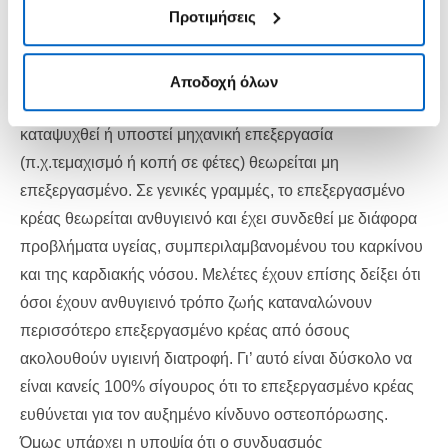
στιγμή, μπορείτε να προβάλετε, να αλλάξετε ή να
Προτιμήσεις
για κρέας το οποίο συντηρείται με τη μέθοδο της
αποσύρετε τη συγκατάθεσή σας κάνοντας κλικ στις
ωρίμανσης, του παστώματος, της κάπνισης, της
«Δήλωση Cookie» στο υποσέλιδο κάθε σελίδας.
ξήρανσης ή της κονσερβοποίησης. Επεξεργασμένο κρέας
Αποδοχή όλων
περιέχουν και τα έτοιμα γεύματα. Κρέας το οποίο έχει
καταψυχθεί ή υποστεί μηχανική επεξεργασία
(π.χ.τεμαχισμό ή κοπή σε φέτες) θεωρείται μη
επεξεργασμένο. Σε γενικές γραμμές, το επεξεργασμένο
κρέας θεωρείται ανθυγιεινό και έχει συνδεθεί με διάφορα
προβλήματα υγείας, συμπεριλαμβανομένου του καρκίνου
και της καρδιακής νόσου. Μελέτες έχουν επίσης δείξει ότι
όσοι έχουν ανθυγιεινό τρόπο ζωής καταναλώνουν
περισσότερο επεξεργασμένο κρέας από όσους
ακολουθούν υγιεινή διατροφή. Γι’ αυτό είναι δύσκολο να
είναι κανείς 100% σίγουρος ότι το επεξεργασμένο κρέας
ευθύνεται για τον αυξημένο κίνδυνο οστεοπόρωσης.
Όμως υπάρχει η υποψία ότι ο συνδυασμός