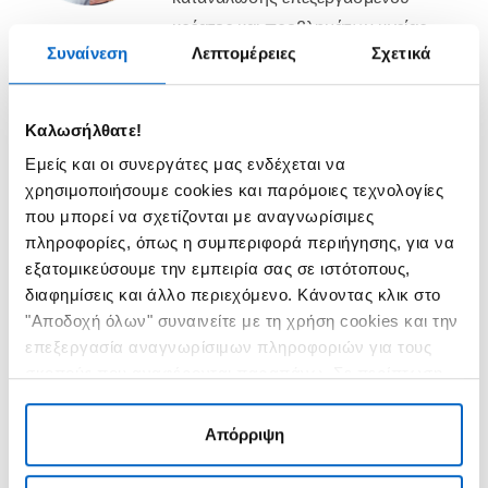
κρέατος και προβλημάτων υγείας,
Συναίνεση
Λεπτομέρειες
Σχετικά
συμπεριλαμβανομένης της υψηλής
αρτηριακής υπέρτασης, της
καρδιακής νόσου, του διαβήτη, της
Καλωσήλθατε!
χρόνιας αποφρακτικής
Εμείς και οι συνεργάτες μας ενδέχεται να
πνευμονοπάθειας (ΧΑΠ) και του
χρησιμοποιήσουμε cookies και παρόμοιες τεχνολογίες
καρκίνου του εντέρου και του
που μπορεί να σχετίζονται με αναγνωρίσιμες
2,3
στομάχου.
πληροφορίες, όπως η συμπεριφορά περιήγησης, για να
εξατομικεύσουμε την εμπειρία σας σε ιστότοπους,
διαφημίσεις και άλλο περιεχόμενο. Κάνοντας κλικ στο
"Αποδοχή όλων" συναινείτε με τη χρήση cookies και την
επεξεργασία αναγνωρίσιμων πληροφοριών για τους
σκοπούς που αναφέρονται παραπάνω. Σε περίπτωση
που κάνετε κλικ στο «Απόρριψη», θα χρησιμοποιήσουμε
Αναλυτικότερα
μόνο cookies που είναι απαραίτητα για τη λειτουργία
Απόρριψη
του ιστότοπου και δεν μπορούμε να βελτιστοποιήσουμε
και να εξατομικεύσουμε τον ιστότοπό μας. Ανά πάσα
Πρώτα απ' όλα, τι είναι επεξεργασμένο κρέας; Πρόκειται